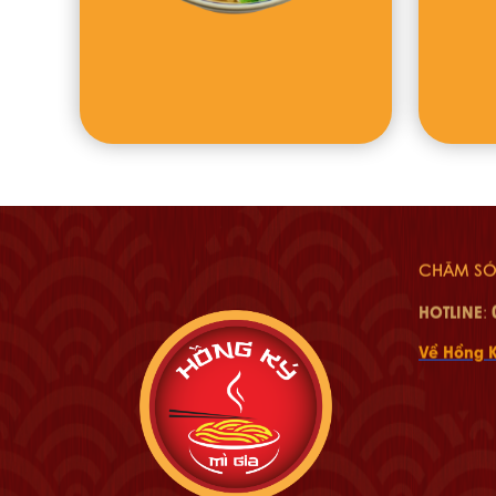
CHĂM SÓ
HOTLINE
:
Về Hồng 