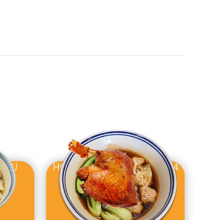
XÍU
HOÀNH THÁNH VỊT ĐÙI 1/4