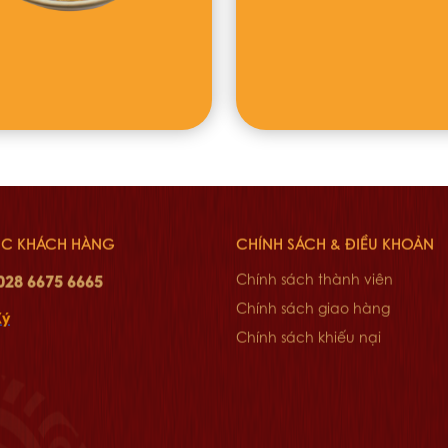
C KHÁCH HÀNG
CHÍNH SÁCH & ĐIỀU KHOẢN
028 6675 6665
Chính sách thành viên
Chính sách giao hàng
Ký
Chính sách khiếu nại