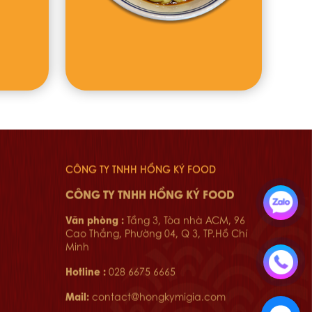
CÔNG TY TNHH HỒNG KÝ FOOD
CÔNG TY TNHH HỒNG KÝ FOOD
Văn phòng :
Tầng 3, Tòa nhà ACM, 96
Cao Thắng, Phường 04, Q 3, TP.Hồ Chí
Minh
Hotline :
028 6675 6665
Mail:
contact@hongkymigia.com