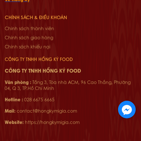
CHÍNH SÁCH & ĐIỀU KHOẢN
Chính sách thành viên
Chính sách giao hàng
Chính sách khiếu nại
CÔNG TY TNHH HỒNG KÝ FOOD
CÔNG TY TNHH HỒNG KÝ FOOD
Văn phòng :
Tầng 3, Tòa nhà ACM, 96 Cao Thắng, Phường
04, Q 3, TP.Hồ Chí Minh
Hotline :
028 6675 6665
Mail:
contact@hongkymigia.com
Website:
https://hongkymigia.com