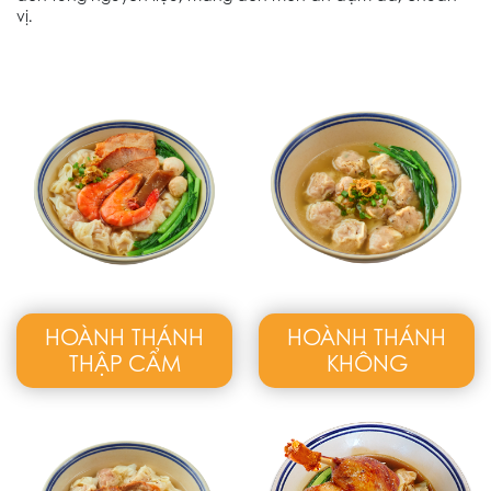
vị.
HOÀNH THÁNH
HOÀNH THÁNH
THẬP CẨM
KHÔNG