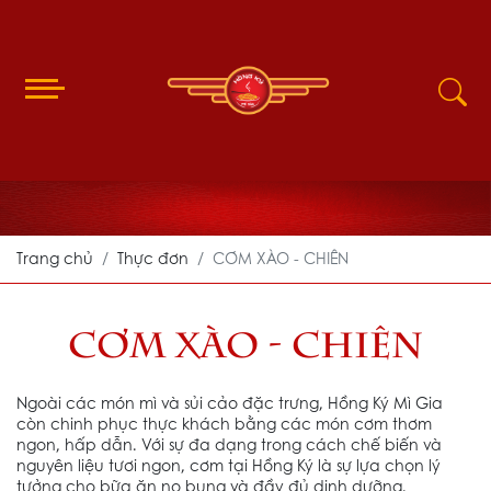
Trang chủ
Thực đơn
CƠM XÀO - CHIÊN
CƠM XÀO - CHIÊN
Ngoài các món mì và sủi cảo đặc trưng, Hồng Ký Mì Gia
còn chinh phục thực khách bằng các món cơm thơm
ngon, hấp dẫn. Với sự đa dạng trong cách chế biến và
nguyên liệu tươi ngon, cơm tại Hồng Ký là sự lựa chọn lý
tưởng cho bữa ăn no bụng và đầy đủ dinh dưỡng.