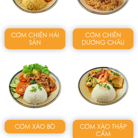
CƠM CHIÊN HẢI
CƠM CHIÊN
SẢN
DƯƠNG CHÂU
CƠM XÀO BÒ
CƠM XÀO THẬP
CẨM