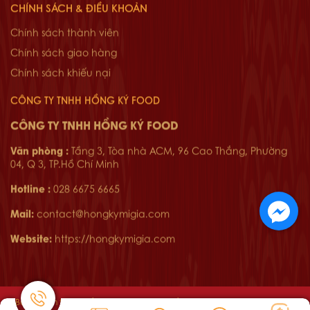
CHÍNH SÁCH & ĐIỀU KHOẢN
Chính sách thành viên
Chính sách giao hàng
Chính sách khiếu nại
CÔNG TY TNHH HỒNG KÝ FOOD
CÔNG TY TNHH HỒNG KÝ FOOD
Văn phòng :
Tầng 3, Tòa nhà ACM, 96 Cao Thắng, Phường
04, Q 3, TP.Hồ Chí Minh
Hotline :
028 6675 6665
Mail:
contact@hongkymigia.com
Website:
https://hongkymigia.com
Bản quyền thuộc về Copyright 2026 © Hồng Ký Mì Gia - Design By Moti