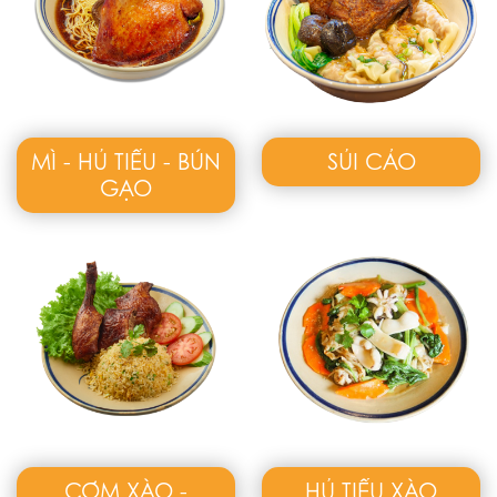
MÌ - HỦ TIẾU - BÚN
SỦI CẢO
GẠO
CƠM XÀO -
HỦ TIẾU XÀO