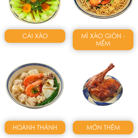
CẢI XÀO
MÌ XÀO GIÒN -
MỀM
HOÀNH THÁNH
MÓN THÊM