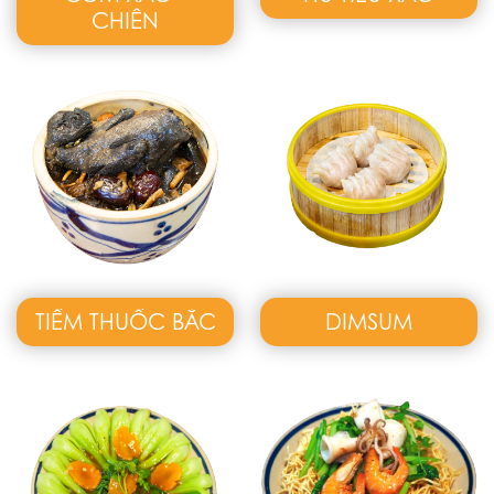
CHIÊN
TIỀM THUỐC BẮC
DIMSUM